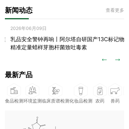
新闻动态
查看更多
2026年06月09日
2
术
检
实
乳品安全警钟再响丨阿尔塔自研国产13C标记物
精准定量蜡样芽胞杆菌致吐毒素


最新产品
食品检测
环境监测
临床质谱检测
化妆品检测
农药
兽药